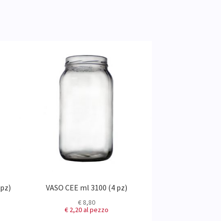
 pz)
VASO CEE ml 3100 (4 pz)
VASO ORTES ml
€
8,80
€
7,
€ 2,20
al pezzo