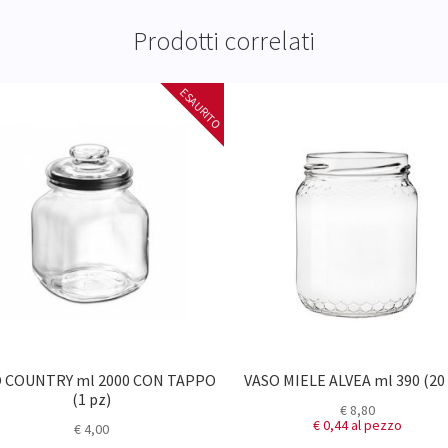
Prodotti correlati
 COUNTRY ml 2000 CON TAPPO
VASO MIELE ALVEA ml 390 (20
(1 pz)
€
8,80
€ 0,44
al pezzo
€
4,00