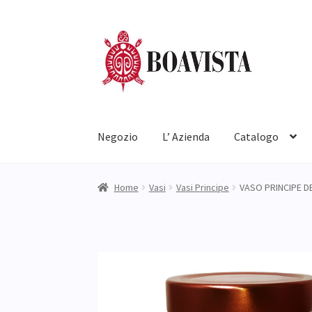
Vai
Vai
alla
al
navigazione
contenuto
Negozio
L’ Azienda
Catalogo
Home
Vasi
Vasi Principe
VASO PRINCIPE DE