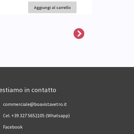
Aggiungi al
Aggiungi al carrello
estiamo in contatto
commerciale@boavistavetro.it
Cel. +39 327 5652105 (Whatsapp)
Facebook