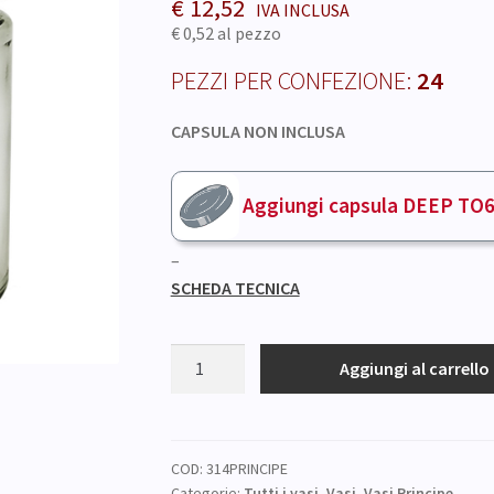
€
12,52
€ 0,52
al pezzo
PEZZI PER CONFEZIONE:
24
CAPSULA NON INCLUSA
Aggiungi capsula
DEEP TO
–
SCHEDA TECNICA
VASO
Aggiungi al carrello
PRINCIPE
DEEP
ml
310
COD:
314PRINCIPE
Categorie:
Tutti i vasi
,
Vasi
,
Vasi Principe