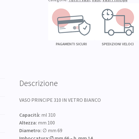
(24
pz)
quantità
PAGAMENTI SICURI
SPEDIZIONI VELOCI
Descrizione
VASO PRINCIPE 310 IN VETRO BIANCO
Capacità:
ml 310
Altezza:
mm 100
Diametro:
∅ mm 69
Imboccatura:∅ mm 66 – h mm 14