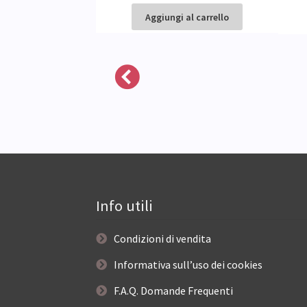
 al carrello
Aggiungi al carrello
Info utili
Condizioni di vendita
Informativa sull’uso dei cookies
F.A.Q. Domande Frequenti