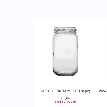
l 580 (16 pz)
VASO COLONNA ml 212 (28 pz)
VASO
9,56
€
5,04
0
al pezzo
€ 0,18
al pezzo