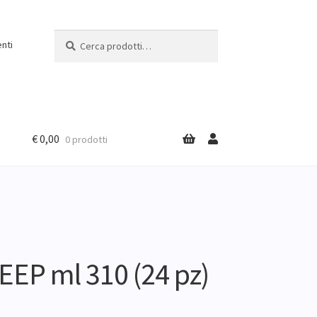
Cerca:
Cerca
nti
€
0,00
0 prodotti
EP ml 310 (24 pz)