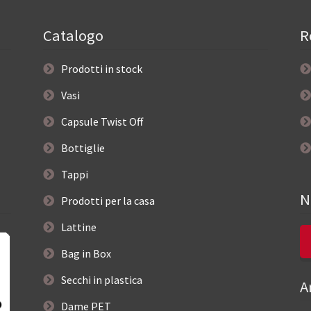
Catalogo
R
Prodotti in stock
Vasi
Capsule Twist Off
Bottiglie
Tappi
N
Prodotti per la casa
Lattine
Bag in Box
Secchi in plastica
A
Dame PET