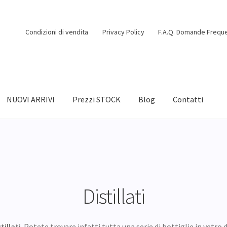
Condizioni di vendita
Privacy Policy
F.A.Q. Domande Freque
NUOVI ARRIVI
Prezzi STOCK
Blog
Contatti
Distillati
tillati
. Potete trovare infatti tutta una serie di bottiglie in vetro 