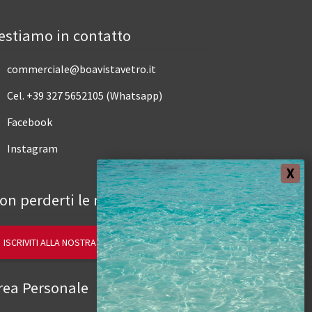
estiamo in contatto
commerciale@boavistavetro.it
Cel. +39 327 5652105 (Whatsapp)
Facebook
Instagram
on perderti le novità.
ISCRIVITI ALLA NOSTRA NEWSLETTER
rea Personale