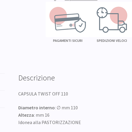
h
16
(25
pz)
quantità
PAGAMENTI SICURI
SPEDIZIONI VELOCI
Descrizione
CAPSULA TWIST OFF 110
Diametro interno
: ∅ mm 110
Altezza
: mm 16
Idonea alla PASTORIZZAZIONE