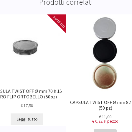
Prodotti correlati
SULA TWIST OFF Ø mm 70 h 15
RO FLIP ORTOBELLO (50pz)
CAPSULA TWIST OFF Ø mm 82 
€
17,58
(50 pz)
€
11,00
Leggi tutto
€ 0,22
al pezzo