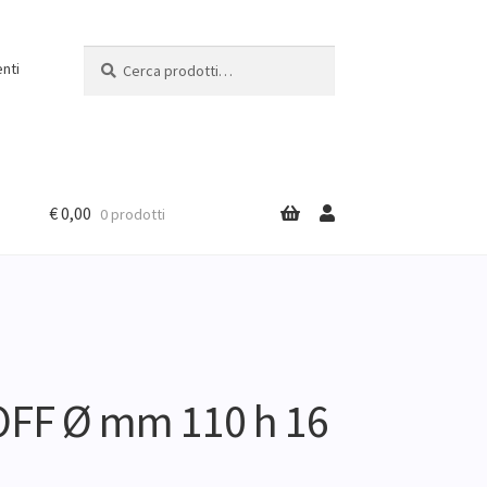
Cerca:
Cerca
nti
€
0,00
0 prodotti
FF Ø mm 110 h 16