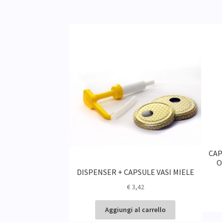
CAP
O
ST OFF Ø 38 mm
DISPENSER + CAPSULE VASI MIELE
0pz)
€
3,42
6,00
2
al pezzo
Aggiungi al carrello