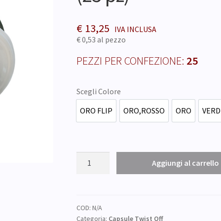
€
13,25
€ 0,53
al pezzo
PEZZI PER CONFEZIONE:
25
Scegli Colore
ORO FLIP
ORO,ROSSO
ORO
VERD
CAPSULA
Aggiungi al carrello
TWIST
OFF
Ø
mm
COD:
N/A
Categoria:
Capsule Twist Off
110