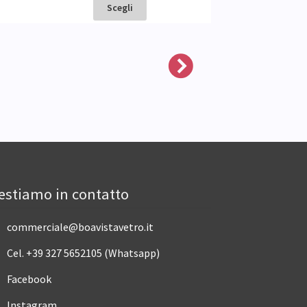
Scegli
Sceg
estiamo in contatto
commerciale@boavistavetro.it
Cel. +39 327 5652105 (Whatsapp)
Facebook
Instagram