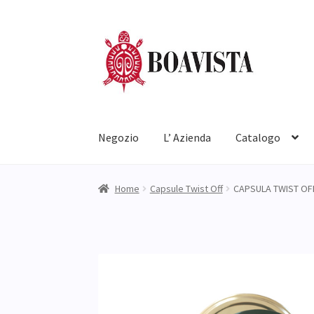
Vai
Vai
alla
al
navigazione
contenuto
Negozio
L’ Azienda
Catalogo
Home
Capsule Twist Off
CAPSULA TWIST OFF