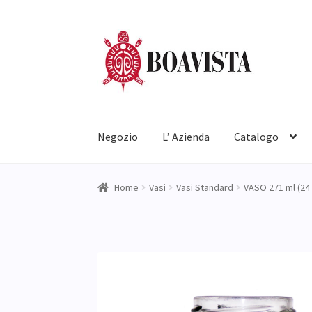
Vai
Vai
alla
al
navigazione
contenuto
Negozio
L’ Azienda
Catalogo
Home
Vasi
Vasi Standard
VASO 271 ml (24