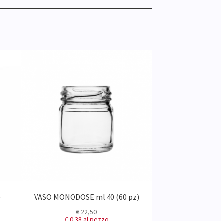
)
VASO MONODOSE ml 40 (60 pz)
VASO MONODOSE
€
22,50
€
22
€ 0,38
al pezzo
€ 0,38
al