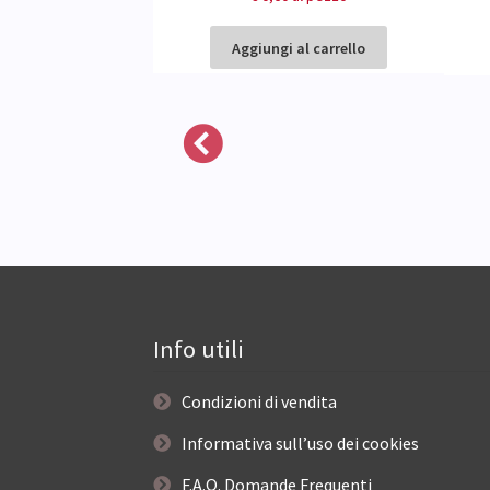
 al carrello
Aggiungi al carrello
Info utili
Condizioni di vendita
Informativa sull’uso dei cookies
F.A.Q. Domande Frequenti