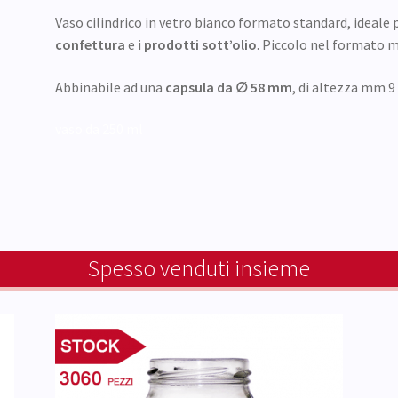
Vaso cilindrico in vetro bianco formato standard, ideale p
confettura
e i
prodotti sott’olio
. Piccolo nel formato m
Abbinabile ad una
capsula da ∅ 58 mm
, di altezza mm 9
vaso da 250 ml
Spesso venduti insieme