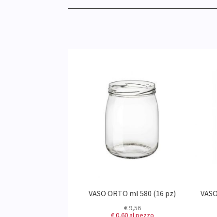
390 ml (20 pz)
VASO ORTO ml 580 (16 pz)
VASO
9,90
€
9,56
0
al pezzo
€ 0,60
al pezzo