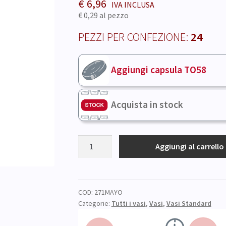
€
6,96
€ 0,29
al pezzo
PEZZI PER CONFEZIONE:
24
Aggiungi capsula TO58
Acquista in stock
VASO
Aggiungi al carrello
271
ml
(24
pz)
COD:
271MAYO
Categorie:
Tutti i vasi
,
Vasi
,
Vasi Standard
quantità