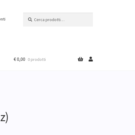
Cerca:
Cerca
nti
€
0,00
0 prodotti
z)