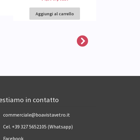
Aggiungi al carrello
Aggiungi al
estiamo in contatto
commerciale@boavistavetro.it
Cel. +39 327 5652105 (Whatsapp)
Facebook