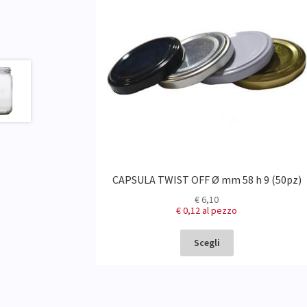
CAPSULA TWIST OFF Ø mm 58 h 9 (50pz)
€
6,10
€ 0,12
al pezzo
Scegli