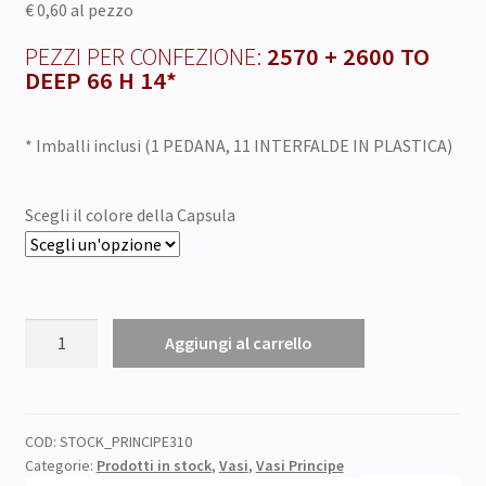
€ 0,60
al pezzo
PEZZI PER CONFEZIONE:
2570 + 2600 TO
DEEP 66 H 14*
* Imballi inclusi (1 PEDANA, 11 INTERFALDE IN PLASTICA)
Scegli il colore della Capsula
STOCK
Aggiungi al carrello
VASO
PRINCIPE
ml
310
COD:
STOCK_PRINCIPE310
Categorie:
Prodotti in stock
,
Vasi
,
Vasi Principe
SFUSI(2570