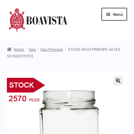
Vai
Vai
Menù
alla
al
navigazione
contenuto
Negozio
Home
Vasi
Vasi Principe
STOCK VASO PRINCIPE ml 310
SFUSI(2570 PZ)
L’ Azienda
Expand
Catalogo
child
menu
NUOVI ARRIVI
Prezzi STOCK
Blog