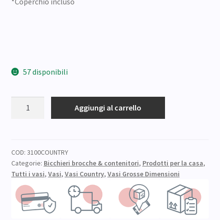
*Coperchio incluso
57 disponibili
VASO
Aggiungi al carrello
COUNTRY
ml
3100
CON
COD:
3100COUNTRY
Categorie:
Bicchieri brocche & contenitori
,
Prodotti per la casa
,
TAPPO
Tutti i vasi
,
Vasi
,
Vasi Country
,
Vasi Grosse Dimensioni
(1
pz)
quantità