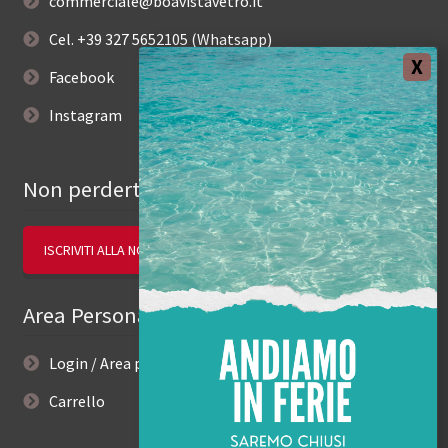
commerciale@boavistavetro.it
Cel. +39 327 5652105 (Whatsapp)
Facebook
Instagram
Non perderti le novità.
ISCRIVITI ALLA NOSTRA NEWSLETTER
Area Personale
Login / Area personale
Carrello