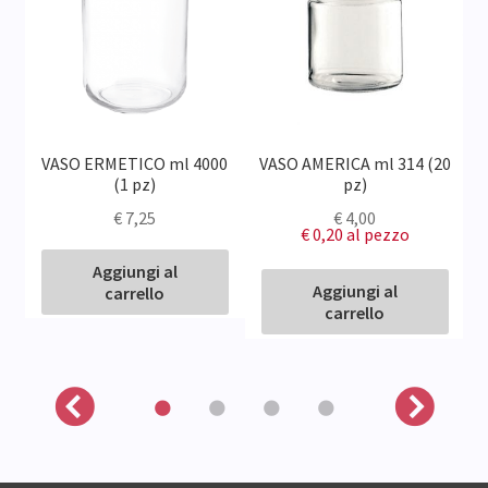
)
VASO ERMETICO ml 4000
VASO AMERICA ml 314 (20
(1 pz)
pz)
€
7,25
€
4,00
€ 0,20
al pezzo
Aggiungi al
Aggiungi al
carrello
carrello