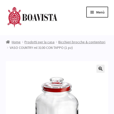
Vai
Vai
Menù
alla
al
navigazione
contenuto
Negozio
Home
Prodotti per la casa
Bicchieri brocche & contenitori
VASO COUNTRY ml 3100 CON TAPPO (1 pz)
L’ Azienda
Expand
Catalogo
child
menu
NUOVI ARRIVI
Prezzi STOCK
Blog