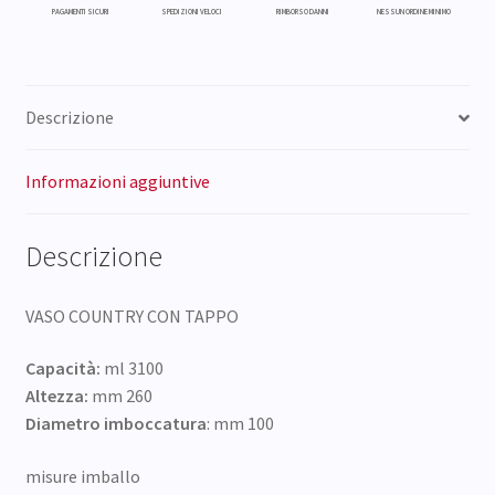
PAGAMENTI SICURI
SPEDIZIONI VELOCI
RIMBORSO DANNI
NESSUN ORDINE MINIMO
Descrizione
Informazioni aggiuntive
Descrizione
VASO COUNTRY CON TAPPO
Capacità:
ml 3100
Altezza:
mm 260
Diametro imboccatura
: mm 100
misure imballo