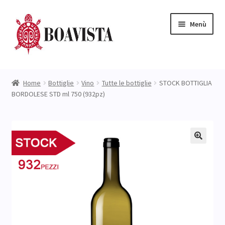
Vai
Vai
Menù
alla
al
navigazione
contenuto
Negozio
Home
Bottiglie
Vino
Tutte le bottiglie
STOCK BOTTIGLIA
BORDOLESE STD ml 750 (932pz)
L’ Azienda
Expand
Catalogo
child
menu
NUOVI ARRIVI
Prezzi STOCK
Blog