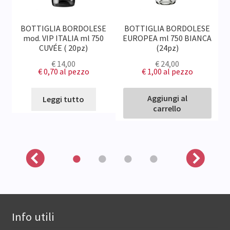
E
BOTTIGLIA BORDOLESE
BOTTIGLIA BORDOLESE
G
mod. VIP ITALIA ml 750
EUROPEA ml 750 BIANCA
CUVÉE ( 20pz)
(24pz)
€
14,00
€
24,00
€ 0,70
al pezzo
€ 1,00
al pezzo
Aggiungi al
Leggi tutto
carrello
Info utili