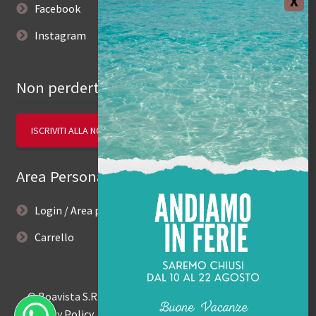
Facebook
Instagram
Non perderti le novità.
ISCRIVITI ALLA NOSTRA NEWSLETTER
Area Personale
Login / Area personale
Carrello
© Boavista S.R.L. 2026
Privacy Policy
Built with Storefront &