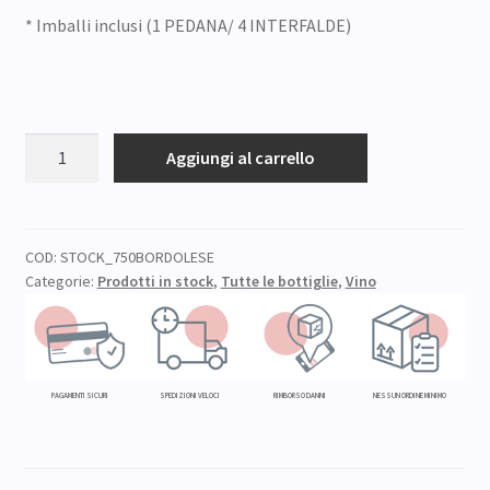
* Imballi inclusi (1 PEDANA/ 4 INTERFALDE)
STOCK
Aggiungi al carrello
BOTTIGLIA
BORDOLESE
STD
ml
COD:
STOCK_750BORDOLESE
Categorie:
Prodotti in stock
,
Tutte le bottiglie
,
Vino
750
(932pz)
quantità
PAGAMENTI SICURI
SPEDIZIONI VELOCI
RIMBORSO DANNI
NESSUN ORDINE MINIMO