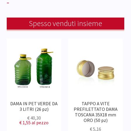
–
Spesso venduti insieme
DAMA IN PET VERDE DA
TAPPO A VITE
3 LITRI (26 pz)
PREFILETTATO DAMA
TOSCANA 35X18 mm
€
40,30
ORO (50 pz)
€ 1,55
al pezzo
€
5,16