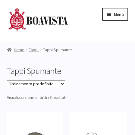
Vai
Vai
Menù
alla
al
navigazione
contenuto
Negozio
Home
Tappi
Tappi Spumante
L’ Azienda
Tappi Spumante
Expand
Catalogo
child
menu
NUOVI ARRIVI
Visualizzazione di tutti i 3 risultati
Prezzi STOCK
Blog